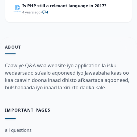
Is PHP still a relevant language in 2017?
4 years ago
•
4
ABOUT
Caawiye Q&A waa website iyo application la isku
wedaarsado su’aalo aqooneed iyo Jawaabaha kaas oo
kaa caawin doona inaad dhisto afkaartada aqooneed,
bulshadaada iyo inaad la xiriirto dadka kale.
IMPORTANT PAGES
all questions