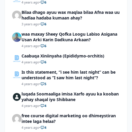
4 years ago
•
6
Bilaa dhago ayuu wax maqlaa bilaa Afna waa uu
hadlaa hadaba kumaan ahay?
3 years ago
•
6
waa maxay Sheey Qofka Loogu Labiso Asigana
Usan Arki Karin Dadkuna Arkaan?
4 years ago
•
6
Caabuqa Xiniinyaha (Epididymo-orchitis)
4 years ago
•
6
Is this statement, “i see him last night” can be
understood as “I saw him last night”?
4 years ago
•
5
luqada Soomaaliga imisa Xarfo ayuu ka kooban
yahay shaqal iyo Shibbane
4 years ago
•
4
free course digital marketing oo dhimeystiran
intee laga helaa?
4 years ago
•
4