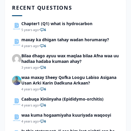
RECENT QUESTIONS
Chapter1 (Q1) what is hydrocarbon
5 years ago
•
6
maxay ka dhigan tahay wadan horumaray?
4 years ago
•
6
Bilaa dhago ayuu wax maqlaa bilaa Afna waa uu
hadlaa hadaba kumaan ahay?
3 years ago
•
6
waa maxay Sheey Qofka Loogu Labiso Asigana
Usan Arki Karin Dadkuna Arkaan?
4 years ago
•
6
Caabuqa Xiniinyaha (Epididymo-orchitis)
4 years ago
•
6
waa kuma hogaamiyaha kuuriyada waqooyi
4 years ago
•
6