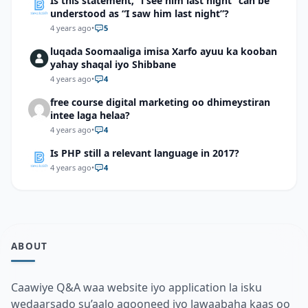
Is this statement, “i see him last night” can be
understood as “I saw him last night”?
4 years ago
•
5
luqada Soomaaliga imisa Xarfo ayuu ka kooban
yahay shaqal iyo Shibbane
4 years ago
•
4
free course digital marketing oo dhimeystiran
intee laga helaa?
4 years ago
•
4
Is PHP still a relevant language in 2017?
4 years ago
•
4
ABOUT
Caawiye Q&A waa website iyo application la isku
wedaarsado su’aalo aqooneed iyo Jawaabaha kaas oo