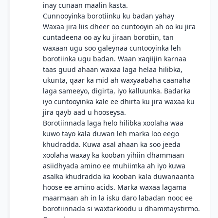
inay cunaan maalin kasta.
Cunnooyinka borotiinku ku badan yahay
Waxaa jira liis dheer oo cuntooyin ah oo ku jira
cuntadeena oo ay ku jiraan borotiin, tan
waxaan ugu soo galeynaa cuntooyinka leh
borotiinka ugu badan. Waan xaqiijin karnaa
taas guud ahaan waxaa laga helaa hilibka,
ukunta, qaar ka mid ah waxyaabaha caanaha
laga sameeyo, digirta, iyo kalluunka. Badarka
iyo cuntooyinka kale ee dhirta ku jira waxaa ku
jira qayb aad u hooseysa.
Borotiinnada laga helo hilibka xoolaha waa
kuwo tayo kala duwan leh marka loo eego
khudradda. Kuwa asal ahaan ka soo jeeda
xoolaha waxay ka kooban yihiin dhammaan
asiidhyada amino ee muhiimka ah iyo kuwa
asalka khudradda ka kooban kala duwanaanta
hoose ee amino acids. Marka waxaa lagama
maarmaan ah in la isku daro labadan nooc ee
borotiinnada si waxtarkoodu u dhammaystirmo.