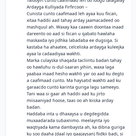
Talooyin cunto caafimaad leh oo loogu talagalay
Ardayga Kulliyada Firfircoon –
Cunista cunto caafimaad leh ayaa kuu fiican,
xitaa haddii aad tahay arday jaamacadeed oo
mashquul ah. Waxay kaa caawin doontaa inaad
dareento oo aad si fiican u qabato hawlaha
maskaxda iyo jidhka labadaba ee dugsiga. Si
kastaba ha ahaatee, celceliska ardayga kuleejka
ayaa la cadaadiyaa wakhti.
Marka culayska shaqada tacliintu badan tahay
oo hawluhu is-dul-saaran yihiin, waxa laga
yaabaa inaad hesho wakhti yar oo aad ku degto
a caafimaad cunto. Ma haysatid wakhti aad ku
garaacdo cunto karinta guriga lagu sameeyo.
Tani waa si gaar ah haddii aad ku jirto
miisaaniyad hoose, taas oo ah kiiska arday
badan.
Haddaba inta u dhaxaysa u degdegidda
muxaadarada subaxnimo. meelaynta iyo
waqtiyada kama dambaysta ah, ka dibna guriga
ku soo daaha (daal iyo gaajaysan) fiidkii badi, si