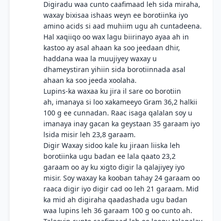
Digiradu waa cunto caafimaad leh sida miraha,
waxay bixisaa ishaas weyn ee borotiinka iyo
amino acids si aad muhiim ugu ah cuntadeena.
Hal xaqiiqo oo wax lagu biirinayo ayaa ah in
kastoo ay asal ahaan ka soo jeedaan dhir,
haddana waa la muujiyey waxay u
dhameystiran yihiin sida borotiinnada asal
ahaan ka soo jeeda xoolaha.
Lupins-ka waxaa ku jira il sare oo borotiin
ah, imanaya si loo xakameeyo Gram 36,2 halkii
100 g ee cunnadan. Raac isaga qalalan soy u
imanaya inay gacan ka geystaan 35 garaam iyo
lsida misir leh 23,8 garaam.
Digir Waxay sidoo kale ku jiraan liiska leh
borotiinka ugu badan ee lala qaato 23,2
garaam oo ay ku xigto digir la qalajiyey iyo
misir. Soy waxay ka kooban tahay 24 garaam oo
raaca digir iyo digir cad oo leh 21 garaam. Mid
ka mid ah digiraha qaadashada ugu badan
waa lupins leh 36 garaam 100 g oo cunto ah.