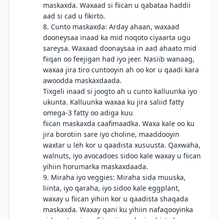
maskaxda. Waxaad si fiican u qabataa haddii
aad si cad u fikirto.
8. Cunto maskaxda: Arday ahaan, waxaad
dooneysaa inaad ka mid noqoto ciyaarta ugu
sareysa. Waxaad doonaysaa in aad ahaato mid
fiiqan oo feejigan had iyo jeer. Nasiib wanaag,
waxaa jira tiro cuntooyin ah oo kor u qaadi kara
awoodda maskaxdaada.
Tixgeli inaad si joogto ah u cunto kalluunka iyo
ukunta. Kalluunka waxaa ku jira saliid fatty
omega-3 fatty oo adiga kuu
fiican maskaxda caafimaadka. Waxa kale oo ku
jira borotiin sare iyo choline, maaddooyin
waxtar u leh kor u qaadista xusuusta. Qaxwaha,
walnuts, iyo avocadoes sidoo kale waxay u fiican
yihiin horumarka maskaxdaada.
9. Miraha iyo veggies: Miraha sida muuska,
liinta, iyo qaraha, iyo sidoo kale eggplant,
waxay u fiican yihiin kor u qaadista shaqada
maskaxda. Waxay qani ku yihiin nafaqooyinka