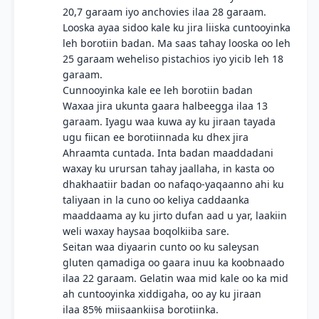
20,7 garaam iyo anchovies ilaa 28 garaam.
Looska ayaa sidoo kale ku jira liiska cuntooyinka
leh borotiin badan. Ma saas tahay looska oo leh
25 garaam weheliso pistachios iyo yicib leh 18
garaam.
Cunnooyinka kale ee leh borotiin badan
Waxaa jira ukunta gaara halbeegga ilaa 13
garaam. Iyagu waa kuwa ay ku jiraan tayada
ugu fiican ee borotiinnada ku dhex jira
Ahraamta cuntada. Inta badan maaddadani
waxay ku urursan tahay jaallaha, in kasta oo
dhakhaatiir badan oo nafaqo-yaqaanno ahi ku
taliyaan in la cuno oo keliya caddaanka
maaddaama ay ku jirto dufan aad u yar, laakiin
weli waxay haysaa boqolkiiba sare.
Seitan waa diyaarin cunto oo ku saleysan
gluten qamadiga oo gaara inuu ka koobnaado
ilaa 22 garaam. Gelatin waa mid kale oo ka mid
ah cuntooyinka xiddigaha, oo ay ku jiraan
ilaa 85% miisaankiisa borotiinka.