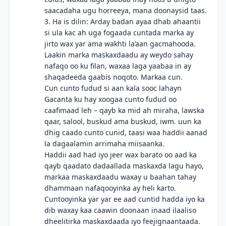
saacadaha ugu horreeya, mana doonaysid taas.
3. Ha is dilin: Arday badan ayaa dhab ahaantii
si ula kac ah uga fogaada cuntada marka ay
jirto wax yar ama wakhti la’aan gacmahooda.
Laakin marka maskaxdaadu ay weydo sahay
nafaqo oo ku filan, waxaa laga yaabaa in ay
shaqadeeda gaabis noqoto. Markaa cun.
Cun cunto fudud si aan kala sooc lahayn
Gacanta ku hay xoogaa cunto fudud oo
caafimaad leh – qayb ka mid ah miraha, lawska
qaar, salool, buskud ama buskud, iwm. uun ka
dhig caado cunto cunid, taasi waa haddii aanad
la dagaalamin arrimaha miisaanka.
Haddii aad had iyo jeer wax barato oo aad ka
qayb qaadato dadaallada maskaxda lagu hayo,
markaa maskaxdaadu waxay u baahan tahay
dhammaan nafaqooyinka ay heli karto.
Cuntooyinka yar yar ee aad cuntid hadda iyo ka
dib waxay kaa caawin doonaan inaad ilaaliso
dheelitirka maskaxdaada iyo feejignaantaada.