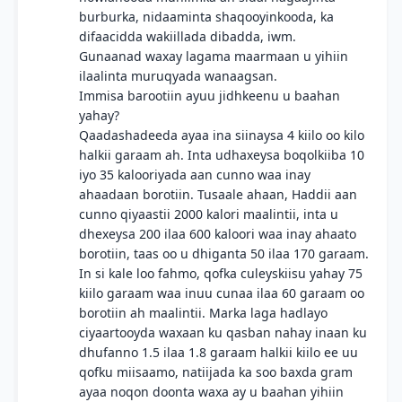
burburka, nidaaminta shaqooyinkooda, ka
difaacidda wakiillada dibadda, iwm.
Gunaanad waxay lagama maarmaan u yihiin
ilaalinta muruqyada wanaagsan.
Immisa barootiin ayuu jidhkeenu u baahan
yahay?
Qaadashadeeda ayaa ina siinaysa 4 kiilo oo kilo
halkii garaam ah. Inta udhaxeysa boqolkiiba 10
iyo 35 kalooriyada aan cunno waa inay
ahaadaan borotiin. Tusaale ahaan, Haddii aan
cunno qiyaastii 2000 kalori maalintii, inta u
dhexeysa 200 ilaa 600 kaloori waa inay ahaato
borotiin, taas oo u dhiganta 50 ilaa 170 garaam.
In si kale loo fahmo, qofka culeyskiisu yahay 75
kiilo garaam waa inuu cunaa ilaa 60 garaam oo
borotiin ah maalintii. Marka laga hadlayo
ciyaartooyda waxaan ku qasban nahay inaan ku
dhufanno 1.5 ilaa 1.8 garaam halkii kiilo ee uu
qofku miisaamo, natiijada ka soo baxda gram
ayaa noqon doonta waxa ay u baahan yihiin