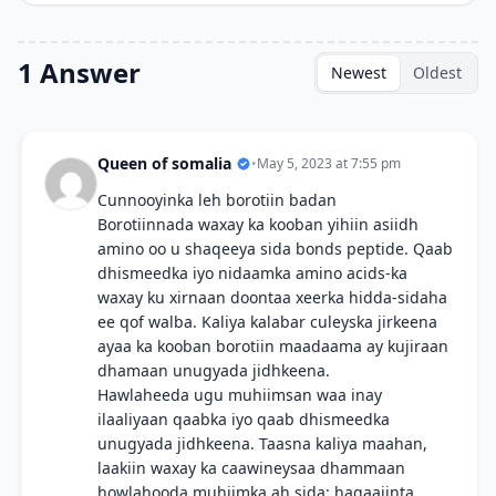
1 Answer
Newest
Oldest
Queen of somalia
•
May 5, 2023 at 7:55 pm
Cunnooyinka leh borotiin badan
Borotiinnada waxay ka kooban yihiin asiidh
amino oo u shaqeeya sida bonds peptide. Qaab
dhismeedka iyo nidaamka amino acids-ka
waxay ku xirnaan doontaa xeerka hidda-sidaha
ee qof walba. Kaliya kalabar culeyska jirkeena
ayaa ka kooban borotiin maadaama ay kujiraan
dhamaan unugyada jidhkeena.
Hawlaheeda ugu muhiimsan waa inay
ilaaliyaan qaabka iyo qaab dhismeedka
unugyada jidhkeena. Taasna kaliya maahan,
laakiin waxay ka caawineysaa dhammaan
howlahooda muhiimka ah sida: hagaajinta