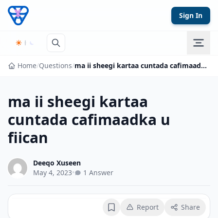
Skip to content
Sign In
Home
/
Questions
/
ma ii sheegi kartaa cuntada cafimaadka u fiican
ma ii sheegi kartaa
cuntada cafimaadka u
fiican
Deeqo Xuseen
May 4, 2023
•
1 Answer
Report
Share
Bookmark