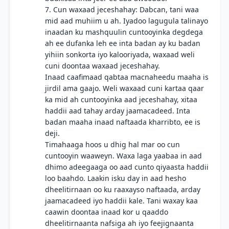
7. Cun waxaad jeceshahay: Dabcan, tani waa
mid aad muhiim u ah. Iyadoo lagugula talinayo
inaadan ku mashquulin cuntooyinka degdega
ah ee dufanka leh ee inta badan ay ku badan
yihiin sonkorta iyo kalooriyada, waxaad weli
cuni doontaa waxaad jeceshahay.
Inaad caafimaad qabtaa macnaheedu maaha is
jirdil ama gaajo. Weli waxaad cuni kartaa qaar
ka mid ah cuntooyinka aad jeceshahay, xitaa
haddii aad tahay arday jaamacadeed. Inta
badan maaha inaad naftaada kharribto, ee is
deji.
Timahaaga hoos u dhig hal mar oo cun
cuntooyin waaweyn. Waxa laga yaabaa in aad
dhimo adeegaaga oo aad cunto qiyaasta haddii
loo baahdo. Laakin isku day in aad hesho
dheelitirnaan oo ku raaxayso naftaada, arday
jaamacadeed iyo haddii kale. Tani waxay kaa
caawin doontaa inaad kor u qaaddo
dheelitirnaanta nafsiga ah iyo feejignaanta