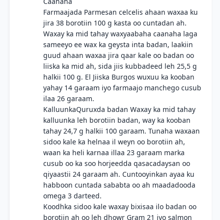
Caanaha
Farmaajada Parmesan celcelis ahaan waxaa ku
jira 38 borotiin 100 g kasta oo cuntadan ah.
Waxay ka mid tahay waxyaabaha caanaha laga
sameeyo ee wax ka geysta inta badan, laakiin
guud ahaan waxaa jira qaar kale oo badan oo
liiska ka mid ah, sida jiis kubbadeed leh 25,5 g
halkii 100 g. El Jiiska Burgos wuxuu ka kooban
yahay 14 garaam iyo farmaajo manchego cusub
ilaa 26 garaam.
KalluunkaQuruxda badan Waxay ka mid tahay
kalluunka leh borotiin badan, way ka kooban
tahay 24,7 g halkii 100 garaam. Tunaha waxaan
sidoo kale ka helnaa il weyn oo borotiin ah,
waan ka heli karnaa illaa 23 garaam marka
cusub oo ka soo horjeedda qasacadaysan oo
qiyaastii 24 garaam ah. Cuntooyinkan ayaa ku
habboon cuntada sababta oo ah maadadooda
omega 3 darteed.
Koodhka sidoo kale waxay bixisaa ilo badan oo
borotiin ah oo leh dhowr Gram 21 iyo salmon