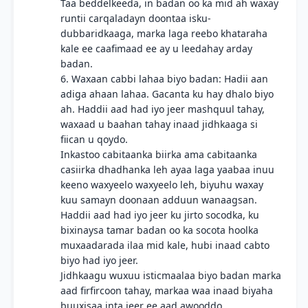
Taa beddelkeeda, in badan oo ka mid ah waxay
runtii carqaladayn doontaa isku-
dubbaridkaaga, marka laga reebo khataraha
kale ee caafimaad ee ay u leedahay arday
badan.
6. Waxaan cabbi lahaa biyo badan: Hadii aan
adiga ahaan lahaa. Gacanta ku hay dhalo biyo
ah. Haddii aad had iyo jeer mashquul tahay,
waxaad u baahan tahay inaad jidhkaaga si
fiican u qoydo.
Inkastoo cabitaanka biirka ama cabitaanka
casiirka dhadhanka leh ayaa laga yaabaa inuu
keeno waxyeelo waxyeelo leh, biyuhu waxay
kuu samayn doonaan adduun wanaagsan.
Haddii aad had iyo jeer ku jirto socodka, ku
bixinaysa tamar badan oo ka socota hoolka
muxaadarada ilaa mid kale, hubi inaad cabto
biyo had iyo jeer.
Jidhkaagu wuxuu isticmaalaa biyo badan marka
aad firfircoon tahay, markaa waa inaad biyaha
buuxisaa inta jeer ee aad awooddo.