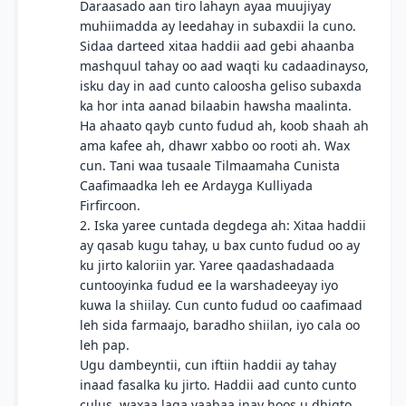
Daraasado aan tiro lahayn ayaa muujiyay
muhiimadda ay leedahay in subaxdii la cuno.
Sidaa darteed xitaa haddii aad gebi ahaanba
mashquul tahay oo aad waqti ku cadaadinayso,
isku day in aad cunto caloosha geliso subaxda
ka hor inta aanad bilaabin hawsha maalinta.
Ha ahaato qayb cunto fudud ah, koob shaah ah
ama kafee ah, dhawr xabbo oo rooti ah. Wax
cun. Tani waa tusaale Tilmaamaha Cunista
Caafimaadka leh ee Ardayga Kulliyada
Firfircoon.
2. Iska yaree cuntada degdega ah: Xitaa haddii
ay qasab kugu tahay, u bax cunto fudud oo ay
ku jirto kaloriin yar. Yaree qaadashadaada
cuntooyinka fudud ee la warshadeeyay iyo
kuwa la shiilay. Cun cunto fudud oo caafimaad
leh sida farmaajo, baradho shiilan, iyo cala oo
leh pap.
Ugu dambeyntii, cun iftiin haddii ay tahay
inaad fasalka ku jirto. Haddii aad cunto cunto
culus, waxaa laga yaabaa inay hoos u dhigto