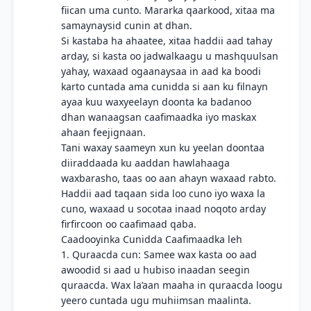
fiican uma cunto. Mararka qaarkood, xitaa ma
samaynaysid cunin at dhan.
Si kastaba ha ahaatee, xitaa haddii aad tahay
arday, si kasta oo jadwalkaagu u mashquulsan
yahay, waxaad ogaanaysaa in aad ka boodi
karto cuntada ama cunidda si aan ku filnayn
ayaa kuu waxyeelayn doonta ka badanoo
dhan wanaagsan caafimaadka iyo maskax
ahaan feejignaan.
Tani waxay saameyn xun ku yeelan doontaa
diiraddaada ku aaddan hawlahaaga
waxbarasho, taas oo aan ahayn waxaad rabto.
Haddii aad taqaan sida loo cuno iyo waxa la
cuno, waxaad u socotaa inaad noqoto arday
firfircoon oo caafimaad qaba.
Caadooyinka Cunidda Caafimaadka leh
1. Quraacda cun: Samee wax kasta oo aad
awoodid si aad u hubiso inaadan seegin
quraacda. Wax la’aan maaha in quraacda loogu
yeero cuntada ugu muhiimsan maalinta.