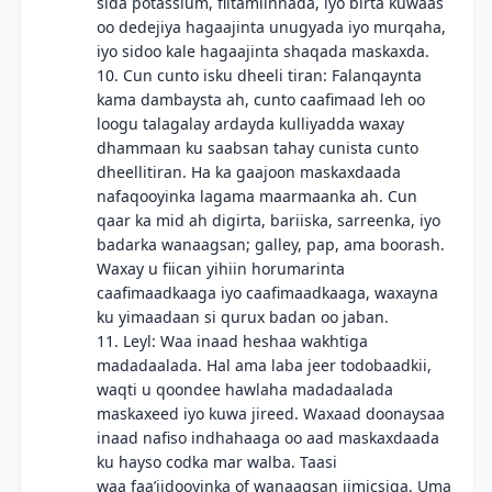
sida potassium, fiitamiinnada, iyo birta kuwaas
oo dedejiya hagaajinta unugyada iyo murqaha,
iyo sidoo kale hagaajinta shaqada maskaxda.
10. Cun cunto isku dheeli tiran: Falanqaynta
kama dambaysta ah, cunto caafimaad leh oo
loogu talagalay ardayda kulliyadda waxay
dhammaan ku saabsan tahay cunista cunto
dheellitiran. Ha ka gaajoon maskaxdaada
nafaqooyinka lagama maarmaanka ah. Cun
qaar ka mid ah digirta, bariiska, sarreenka, iyo
badarka wanaagsan; galley, pap, ama boorash.
Waxay u fiican yihiin horumarinta
caafimaadkaaga iyo caafimaadkaaga, waxayna
ku yimaadaan si qurux badan oo jaban.
11. Leyl: Waa inaad heshaa wakhtiga
madadaalada. Hal ama laba jeer todobaadkii,
waqti u qoondee hawlaha madadaalada
maskaxeed iyo kuwa jireed. Waxaad doonaysaa
inaad nafiso indhahaaga oo aad maskaxdaada
ku hayso codka mar walba. Taasi
waa faa’iidooyinka of wanaagsan jimicsiga. Uma