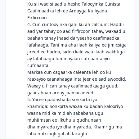
Ku sii wad si aad u hesho Talooyinka Cunista
Caafimaadka leh ee Ardayga Kulliyada
Firfircoon
4. Cun cuntooyinka qani ku ah calcium: Haddii
aad yar tahay oo aad firfircoon tahay, waxaad u
baahan tahay inaad daryeesho caafimaadka
lafahaaga. Tani ma aha ilaah kaliya ee jimicsiga
jireed ee hadda, sidoo kale waa ilaah wakhtiga
ay lafahaagu luminayaan cufnaanta iyo
cufnaanta.
Markaa cun cagaarka caleenta leh oo ku
raaxayso caanahaaga inta jeer ee aad awoodid.
Waxay u fiican tahay caafimaadkaaga guud,
gaar ahaan arday jaamacadeed.
5. Yaree qaadashada sonkorta iyo
khamriga: Sonkorta waxaa ku badan kalooriyo
waana mid ka mid ah sababaha ugu
muhiimsan ee ilkuhu u qudhunaan
dhalinyarada iyo dhalinyarada. Khamrigu ma
laha nutrcaqli gal ah lacagta.