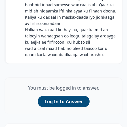
baahnid inaad sameyso wax caajis ah. Qaar ka
mid ah nidaamka iftiinka ayaa ku filnaan doona.
Kaliya ku dadaal in maskaxdaada iyo jidhkaaga
ay firfircoonaadaan.
Halkan waxa aad ku haysaa, qaar ka mid ah
talooyin wanaagsan oo loogu talagalay ardayga
kuleejka ee firfircoon. Ku hubso sii
wad a caafimaad hab nololeed taasoo kor u
qaadi karta waxqabadkaaga waxbarasho.
You must be logged in to answer.
Log In to Answer